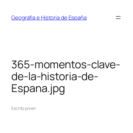
Saltar
al
Geografia e Historia de España
contenido
365-momentos-clave-
de-la-historia-de-
Espana.jpg
Escrito por
en