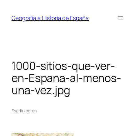
Saltar
al
Geografia e Historia de España
contenido
1000-sitios-que-ver-
en-Espana-al-menos-
una-vez.jpg
Escrito por
en